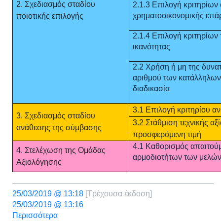
2. Σχεδιασμός σταδίου
2.1.3 Επιλογή κριτηρίων 
χρηματοοικονομικής επά
ποιοτικής επιλογής
2.1.4 Επιλογή κριτηρίων 
ικανότητας
2.2 Χρήση ή μη της δυνα
αριθμού των κατάλληλων
διαδικασία
3.1 Επιλογή κριτηρίου α
3. Σχεδιασμός σταδίου
3.2 Στάθμιση τεχνικής αξ
ανάθεσης της σύμβασης
προσφερόμενη τιμή
4.1 Καθορισμός απαιτο
4. Στελέχωση της Ομάδας
αρμοδιοτήτων των μελών
Αξιολόγησης
25/03/2019 @ 13:18
[Τρέχουσα έκδοση]
25/03/2019 @ 13:16
Περισσότερα